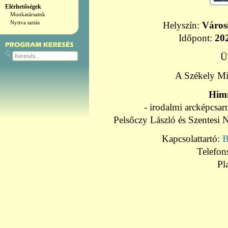
Elérhetőségek
Munkatársaink
Nyitva tartás
Helyszín:
Város
Időpont:
20
Ü
A Székely Mi
Himn
- irodalmi arcképcsa
Pelsőczy László és Szentesi 
Kapcsolattartó:
B
Telefo
Pl