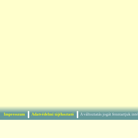
Impresszum
Adatvédelmi tájékoztató
A változtatás jogát fenntartjuk in