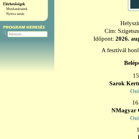
Elérhetőségek
Munkatársaink
Nyitva tartás
Helysz
Cím: Szigetsze
Időpont:
2026. au
A fesztivál hon
Belép
15
Sarok Kert
Onl
16
NMagyar G
Onl
1