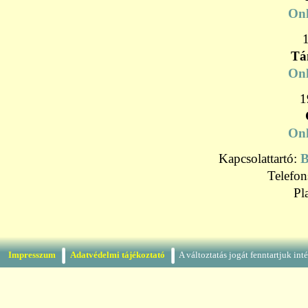
Onl
Tá
Onl
1
Onl
Kapcsolattartó:
B
Telefo
Pl
Impresszum
Adatvédelmi tájékoztató
A változtatás jogát fenntartjuk in