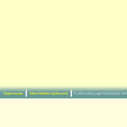
Impresszum
Adatvédelmi tájékoztató
A változtatás jogát fenntartjuk in