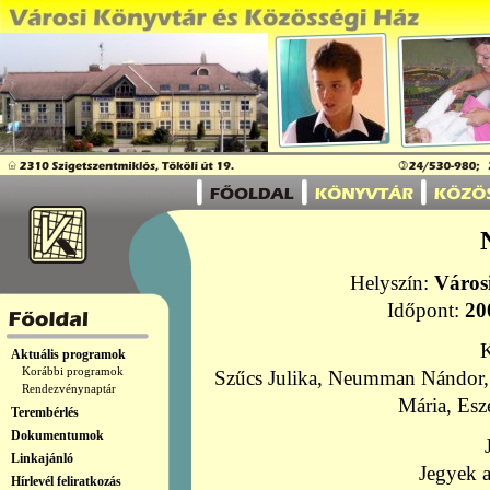
Helyszín:
Város
Időpont:
20
Aktuális programok
Korábbi programok
Szűcs Julika, Neumman Nándor, K
Rendezvénynaptár
Mária, Es
Terembérlés
Dokumentumok
Linkajánló
Jegyek a
Hírlevél feliratkozás