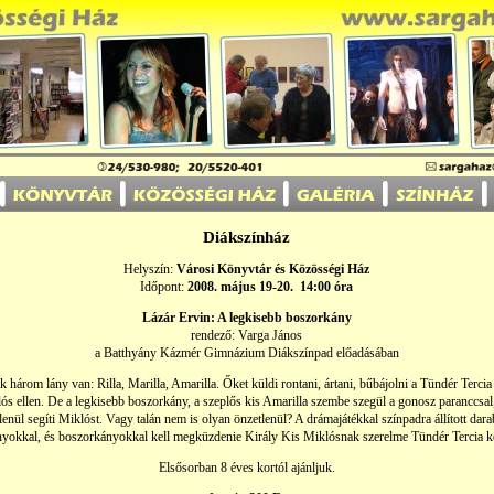
Diákszínház
Helyszín:
Városi Könyvtár és Közösségi Ház
Időpont:
2008. május 19-20. 14:00 óra
Lázár Ervin: A legkisebb boszorkány
rendező: Varga János
a Batthyány Kázmér Gimnázium Diákszínpad előadásában
három lány van: Rilla, Marilla, Amarilla. Őket küldi rontani, ártani, bűbájolni a Tündér Tercia
ós ellen. De a legkisebb boszorkány, a szeplős kis Amarilla szembe szegül a gonosz paranccsal
enül segíti Miklóst. Vagy talán nem is olyan önzetlenül? A drámajátékkal színpadra állított dar
nyokkal, és boszorkányokkal kell megküzdenie Király Kis Miklósnak szerelme Tündér Tercia ke
Elsősorban 8 éves kortól ajánljuk.