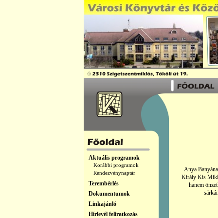
Aktuális programok
Korábbi programok
Anya Banyának 
Rendezvénynaptár
Király Kis Mikl
Terembérlés
hanem önzetl
sárká
Dokumentumok
Linkajánló
Hírlevél feliratkozás