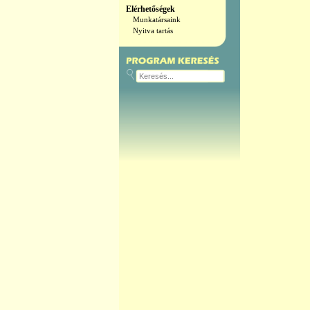
Elérhetőségek
Munkatársaink
Nyitva tartás