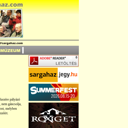
 kezére pályázó
, nem gáncsolja,
abot, melyben
zéért.