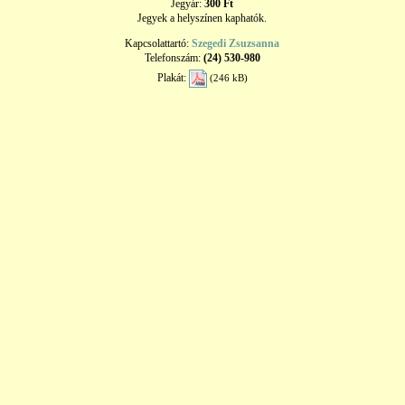
Jegyár:
300 Ft
Jegyek a helyszínen kaphatók.
Kapcsolattartó:
Szegedi Zsuzsanna
Telefonszám:
(24) 530-980
Plakát:
(246 kB)