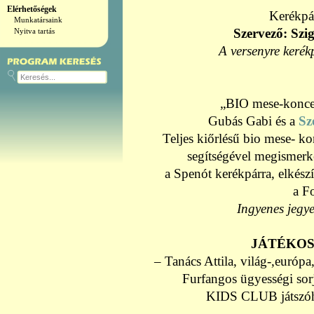
Elérhetőségek
Kerékpá
Munkatársaink
Szervező: Szi
Nyitva tartás
A versenyre keré
„BIO mese-koncer
Gubás Gabi és a
Sz
Teljes kiőrlésű bio mese- k
segítségével megismerk
a Spenót kerékpárra, elkészí
a F
Ingyenes jegye
JÁTÉKO
– Tanács Attila, világ-,európa
Furfangos ügyességi so
KIDS CLUB játszóh