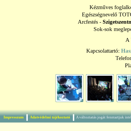
Kézműves foglalk
Egészségnevelő TOTÓ 
Arcfestés -
Szigetszent
Sok-sok meglepe
A 
Kapcsolattartó:
Has
Telefo
Pl
Impresszum
Adatvédelmi tájékoztató
A változtatás jogát fenntartjuk in