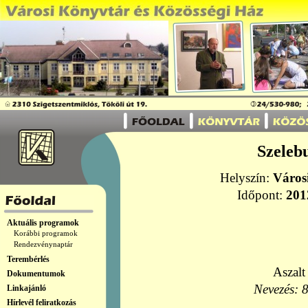
Szeleb
Helyszín:
Város
Időpont:
201
Aktuális programok
Korábbi programok
Rendezvénynaptár
Terembérlés
Aszalt
Dokumentumok
Nevezés: 8
Linkajánló
Hírlevél feliratkozás