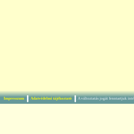
Impresszum
Adatvédelmi tájékoztató
A változtatás jogát fenntartjuk in