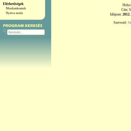
Elérhetőségek
Helys
Munkatársaink
Cím: S
Nyitva tartás
Időpont:
2012.
Szervező:
S