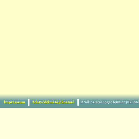
Impresszum
Adatvédelmi tájékoztató
A változtatás jogát fenntartjuk in