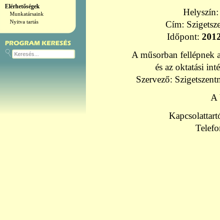
Elérhetőségek
Helyszín
Munkatársaink
Nyitva tartás
Cím: Szigetsze
Időpont:
2012
A műsorban fellépnek a 
és az oktatási in
Szervező: Szigetszent
A 
Kapcsolattart
Telef