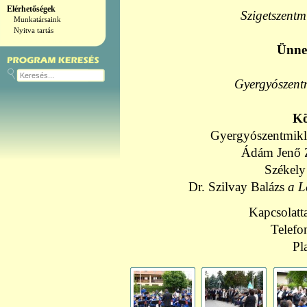
Elérhetőségek
Szigetszentm
Munkatársaink
Nyitva tartás
Ünne
Gyergyószent
K
Gyergyószentmikló
Ádám Jenő Z
Székely
Dr. Szilvay Balázs
a L
Kapcsolatt
Telefo
Pl