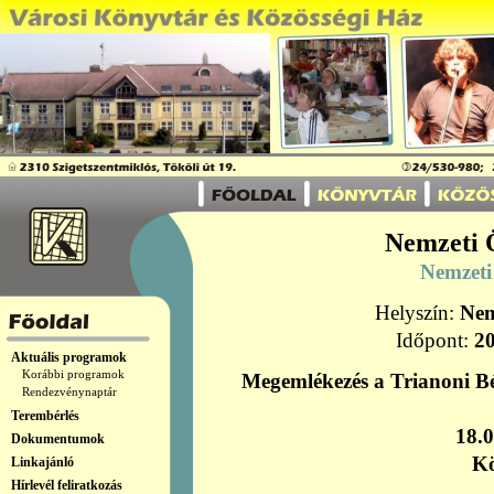
Nemzeti 
Nemzeti
Helyszín:
Nem
Időpont:
20
Aktuális programok
Korábbi programok
Megemlékezés a Trianoni Bé
Rendezvénynaptár
Terembérlés
18.
Dokumentumok
Kö
Linkajánló
Hírlevél feliratkozás