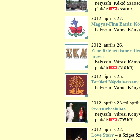
helyszín: Kéktó Szaba
plakát:
(660 kB)
2012. április 27.
Magyar-Finn Baráti Kö
helyszín: Városi Könyv
2012. április 26.
Zenetörténeti ismerette
művei
helyszín: Városi Könyvt
plakát:
(310 kB)
2012. április 25.
Területi Népdalverseny
helyszín: Városi Könyvt
2012. április 23-tól ápril
Gyermekszínház
helyszín: Városi Könyv
plakát:
(795 kB)
2012. április 22.
Love Story
– a Sziget S