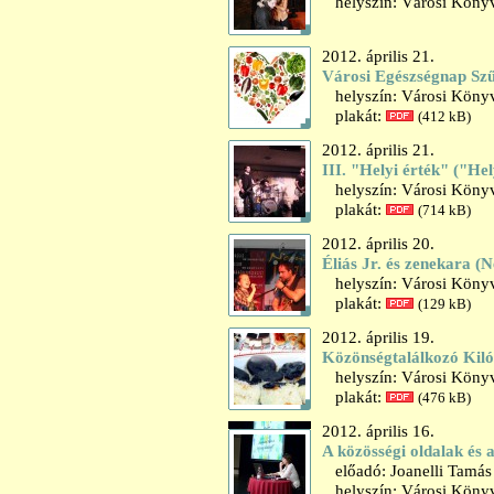
helyszín: Városi Könyv
2012. április 21.
Városi Egészségnap Szű
helyszín: Városi Könyv
plakát:
(412 kB)
2012. április 21.
III. "Helyi érték" ("Hel
helyszín: Városi Könyv
plakát:
(714 kB)
2012. április 20.
Éliás Jr. és zenekara 
helyszín: Városi Könyv
plakát:
(129 kB)
2012. április 19.
Közönségtalálkozó Kil
helyszín: Városi Könyv
plakát:
(476 kB)
2012. április 16.
A közösségi oldalak és a
előadó: Joanelli Tamás
helyszín: Városi Könyv