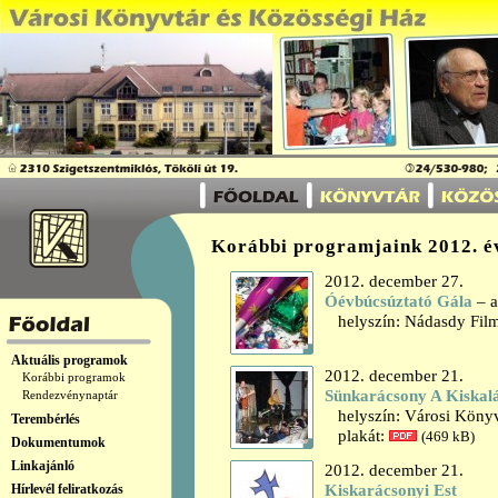
Korábbi programjaink 2012. é
2012. december 27.
Óévbúcsúztató Gála
– a
helyszín: Nádasdy Fil
Aktuális programok
2012. december 21.
Korábbi programok
Sünkarácsony A Kiskalá
Rendezvénynaptár
helyszín: Városi Könyvt
Terembérlés
plakát:
(469 kB)
Dokumentumok
Linkajánló
2012. december 21.
Hírlevél feliratkozás
Kiskarácsonyi Est