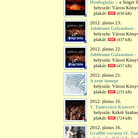
Honfoglalás
– a Sziget 
helyszín: Városi Könyvt
plakát:
(656 kB)
2012. június 23.
Jubileumi Gálaműsor - 1
helyszín: Városi Könyvt
plakát:
(457 kB)
2012. június 22.
Jubileumi Gálaműsor - 1
helyszín: Városi Könyvt
plakát:
(457 kB)
2012. június 21.
A zene ünnepe
helyszín: Városi Könyvt
plakát:
(255 kB)
2012. június 16.
V. Tanévzáró Koncert 
helyszín: Kéktó Szaba
plakát:
(724 kB)
2012. június 16.
Graffiti verseny (V. Ta