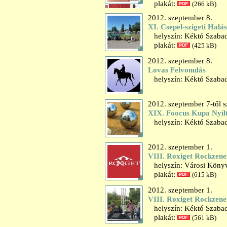
plakát:
(266 kB)
2012. szeptember 8.
XI. Csepel-szigeti Halás
helyszín: Kéktó Szaba
plakát:
(425 kB)
2012. szeptember 8.
Lovas Felvonulás
helyszín: Kéktó Szaba
2012. szeptember 7-től 
XIX. Foocus Kupa Nyíl
helyszín: Kéktó Szaba
2012. szeptember 1.
VIII. Roxiget Rockzenei
helyszín: Városi Könyv
plakát:
(615 kB)
2012. szeptember 1.
VIII. Roxiget Rockzenei
helyszín: Kéktó Szaba
plakát:
(561 kB)