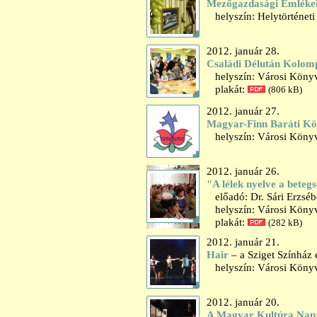
Mezőgazdasági Emlékeink
helyszín: Helytörténet
2012. január 28.
Családi Délután Kolomp
helyszín: Városi Könyv
plakát:
(806 kB)
2012. január 27.
Magyar-Finn Baráti Kö
helyszín: Városi Könyv
2012. január 26.
"A lélek nyelve a beteg
előadó: Dr. Sári Erzséb
helyszín: Városi Könyv
plakát:
(282 kB)
2012. január 21.
Hair
– a Sziget Színház 
helyszín: Városi Könyv
2012. január 20.
A Magyar Kultúra Nap