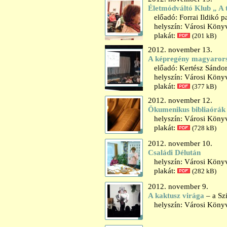
Életmódváltó Klub „ A 
előadó: Forrai Ildikó p
helyszín: Városi Könyv
plakát:
(201 kB)
2012. november 13.
A képregény magyarorszá
előadó: Kertész Sándor
helyszín: Városi Könyvt
plakát:
(377 kB)
2012. november 12.
Ökumenikus bibliaórák h
helyszín: Városi Könyv
plakát:
(728 kB)
2012. november 10.
Családi Délután
helyszín: Városi Könyv
plakát:
(282 kB)
2012. november 9.
A kaktusz virága
– a Sz
helyszín: Városi Könyv