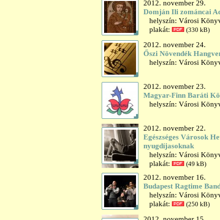
2012. november 29.
Domján Ili zománcai A
helyszín: Városi Könyvt
plakát:
(330 kB)
2012. november 24.
Őszi Növendék Hangve
helyszín: Városi Könyv
2012. november 23.
Magyar-Finn Baráti Kö
helyszín: Városi Könyv
2012. november 22.
Egészséges Városok Het
nyugdíjasoknak
helyszín: Városi Könyv
plakát:
(49 kB)
2012. november 16.
Budapest Ragtime Band
helyszín: Városi Könyv
plakát:
(250 kB)
2012. november 15.