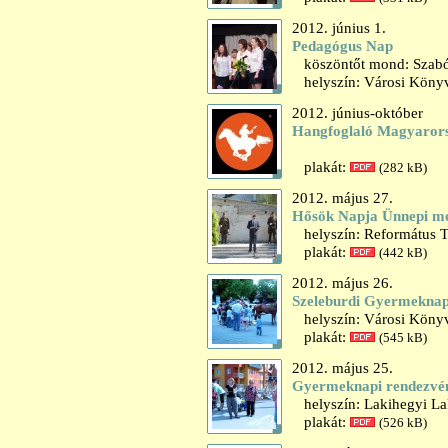
2012. június 1.
Pedagógus Nap
köszöntőt mond: Szabó 
helyszín: Városi Könyv
2012. június-október
Hangfoglaló Magyaror
plakát:
(282 kB)
2012. május 27.
Hősök Napja Ünnepi m
helyszín: Református T
plakát:
(442 kB)
2012. május 26.
Szeleburdi Gyermekna
helyszín: Városi Könyv
plakát:
(545 kB)
2012. május 25.
Gyermeknapi rendezvé
helyszín: Lakihegyi L
plakát:
(526 kB)