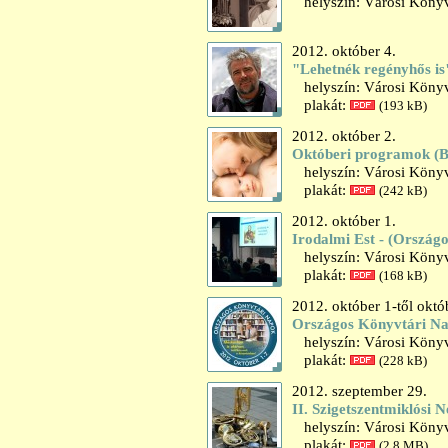
helyszín: Városi Könyv
2012. október 4.
"Lehetnék regényhős i
helyszín: Városi Könyv
plakát:
(193 kB)
2012. október 2.
Októberi programok (
helyszín: Városi Könyv
plakát:
(242 kB)
2012. október 1.
Irodalmi Est - (Ország
helyszín: Városi Könyv
plakát:
(168 kB)
2012. október 1-től októ
Országos Könyvtári N
helyszín: Városi Könyv
plakát:
(228 kB)
2012. szeptember 29.
II. Szigetszentmiklósi
helyszín: Városi Könyvt
plakát:
(2,8 MB)