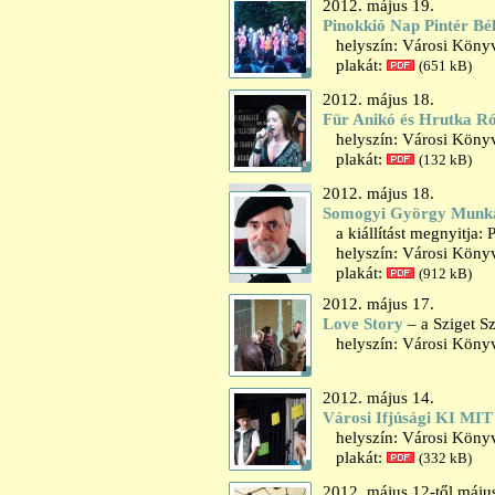
2012. május 19.
Pinokkió Nap Pintér Bé
helyszín: Városi Könyvt
plakát:
(651 kB)
2012. május 18.
Für Anikó és Hrutka R
helyszín: Városi Könyv
plakát:
(132 kB)
2012. május 18.
Somogyi György Munkács
a kiállítást megnyitja: 
helyszín: Városi Könyvt
plakát:
(912 kB)
2012. május 17.
Love Story
– a Sziget S
helyszín: Városi Könyv
2012. május 14.
Városi Ifjúsági KI MI
helyszín: Városi Könyvt
plakát:
(332 kB)
2012. május 12-től máju