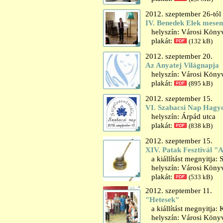
2012. szeptember 26-tól
IV. Benedek Elek mese
helyszín: Városi Könyv
plakát:
(132 kB)
2012. szeptember 20.
Az Anyatej Világnapja
helyszín: Városi Könyv
plakát:
(895 kB)
2012. szeptember 15.
VI. Szabacsi Nap Hag
helyszín: Árpád utca
plakát:
(838 kB)
2012. szeptember 15.
XIV. Patak Fesztivál "A
a kiállítást megnyitja
helyszín: Városi Könyvt
plakát:
(533 kB)
2012. szeptember 11.
"Hetesek"
a kiállítást megnyitja:
helyszín: Városi Könyvt