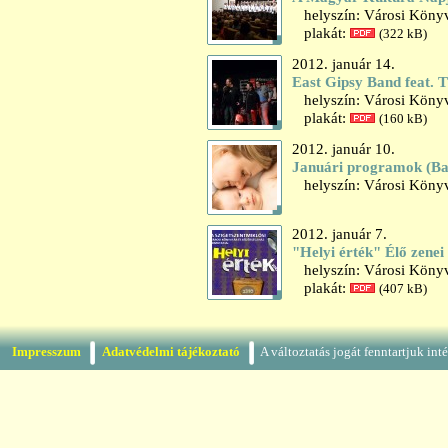
helyszín: Városi Könyv
plakát:
(322 kB)
2012. január 14.
East Gipsy Band feat. 
helyszín: Városi Könyv
plakát:
(160 kB)
2012. január 10.
Januári programok (B
helyszín: Városi Könyv
2012. január 7.
"Helyi érték" Élő zenei
helyszín: Városi Könyv
plakát:
(407 kB)
Impresszum
Adatvédelmi tájékoztató
A változtatás jogát fenntartjuk in