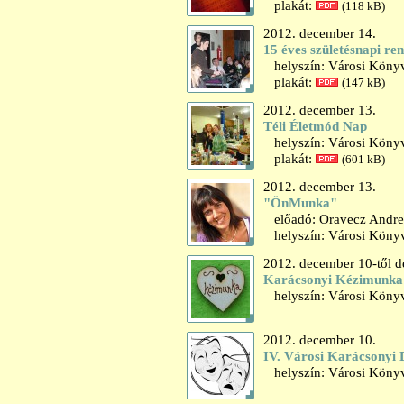
plakát:
(118 kB)
2012. december 14.
15 éves születésnapi r
helyszín: Városi Könyv
plakát:
(147 kB)
2012. december 13.
Téli Életmód Nap
helyszín: Városi Könyv
plakát:
(601 kB)
2012. december 13.
"ÖnMunka"
előadó: Oravecz Andrea
helyszín: Városi Könyv
2012. december 10-től d
Karácsonyi Kézimunka k
helyszín: Városi Könyvt
2012. december 10.
IV. Városi Karácsonyi 
helyszín: Városi Könyv