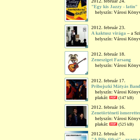
2012. február 24.
"Egy kis Jazzy - latin"
helyszín: Városi Könyv
2012. február 23.
A kaktusz virága
– a Sz
helyszín: Városi Könyv
2012. február 18.
Zenesziget Farsang
helyszín: Városi Könyv
2012. február 17.
Pribojszki Mátyás Ban
helyszín: Városi Könyv
plakát:
(147 kB)
2012. február 16.
Zenetörténeti ismerett
helyszín: Városi Könyvt
plakát:
(525 kB)
2012. február 16.
"A Pilis titkai" - avagy 