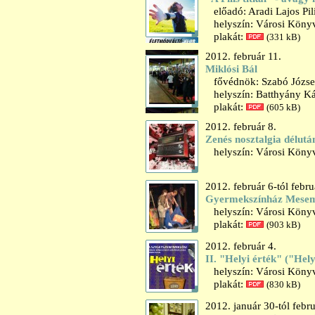
előadó: Aradi Lajos Pili
helyszín: Városi Könyv
plakát:
(331 kB)
2012. február 11.
Miklósi Bál
fővédnök: Szabó József
helyszín: Batthyány K
plakát:
(605 kB)
2012. február 8.
Zenés nosztalgia délutá
helyszín: Városi Könyv
2012. február 6-tól febru
Gyermekszínház Mese
helyszín: Városi Könyv
plakát:
(903 kB)
2012. február 4.
II. "Helyi érték" ("Hely
helyszín: Városi Könyv
plakát:
(830 kB)
2012. január 30-tól febr