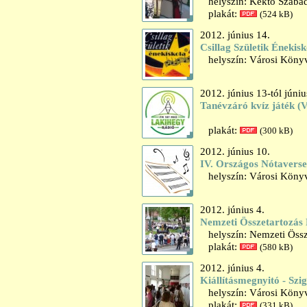
helyszín: Kéktó Szaba
plakát:
(524 kB)
2012. június 14.
Csillag Születik Éneki
helyszín: Városi Könyv
2012. június 13-tól júniu
Tanévzáró kvíz játék (
plakát:
(300 kB)
2012. június 10.
IV. Országos Nótavers
helyszín: Városi Könyv
2012. június 4.
Nemzeti Összetartozás
helyszín: Nemzeti Össze
plakát:
(580 kB)
2012. június 4.
Kiállításmegnyitó - Szi
helyszín: Városi Könyvt
plakát:
(331 kB)