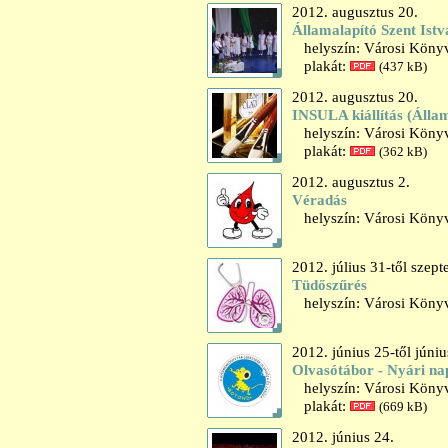
2012. augusztus 20.
Államalapító Szent Istv
helyszín: Városi Könyvt
plakát:
(437 kB)
2012. augusztus 20.
INSULA kiállítás (Állam
helyszín: Városi Könyvt
plakát:
(362 kB)
2012. augusztus 2.
Véradás
helyszín: Városi Könyv
2012. július 31-től szep
Tüdőszűrés
helyszín: Városi Könyv
2012. június 25-től júniu
Olvasótábor - Nyári na
helyszín: Városi Könyv
plakát:
(669 kB)
2012. június 24.