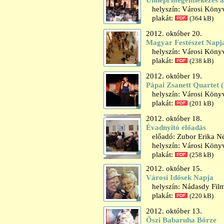
Ünnepi megemlékezés az
helyszín: Városi Könyvt
plakát:
(364 kB)
2012. október 20.
Magyar Festészet Napja
helyszín: Városi Könyv
plakát:
(238 kB)
2012. október 19.
Pápai Zsanett Quartet 
helyszín: Városi Könyv
plakát:
(201 kB)
2012. október 18.
Évadnyitó előadás
előadó: Zubor Erika Né
helyszín: Városi Könyv
plakát:
(258 kB)
2012. október 15.
Városi Idősek Napja
helyszín: Nádasdy Fil
plakát:
(220 kB)
2012. október 13.
Őszi Babaruha Börze