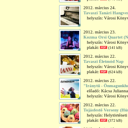
2012. március 24.
Tavaszi Tanári Hangve
helyszín: Városi Könyvt
2012. március 23.
Kozma Orsi Quartet (N
helyszín: Városi Könyv
plakát:
(141 kB)
2012. március 22.
Tavaszi Életmód Nap
helyszín: Városi Könyv
plakát:
(624 kB)
2012. március 22.
"Iránytű - Önmagunkh
előadó: Kácsa Julianna
helyszín: Városi Könyv
2012. március 22.
Tojásfestő Verseny (H
helyszín: Helytörténet
plakát:
(372 kB)