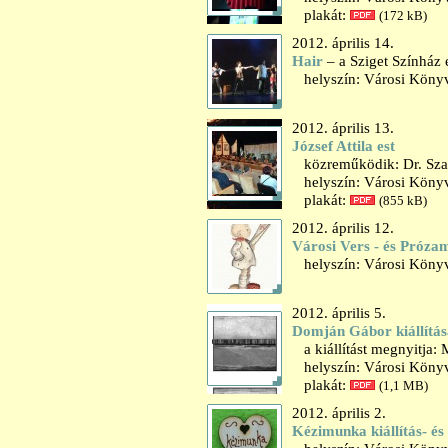
plakát:
(172 kB)
2012. április 14.
Hair
– a Sziget Színház 
helyszín: Városi Könyv
2012. április 13.
József Attila est
közreműködik: Dr. Szab
helyszín: Városi Könyv
plakát:
(855 kB)
2012. április 12.
Városi Vers - és Próza
helyszín: Városi Könyvt
2012. április 5.
Domján Gábor kiállítás
a kiállítást megnyitja:
helyszín: Városi Könyvt
plakát:
(1,1 MB)
2012. április 2.
Kézimunka kiállítás- és