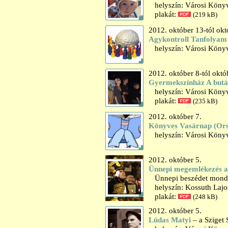
helyszín: Városi Könyv
plakát:
(219 kB)
2012. október 13-tól okt
Agykontroll Tanfolyam
helyszín: Városi Könyv
2012. október 8-tól októ
Gyermekszínház A butá
helyszín: Városi Könyv
plakát:
(235 kB)
2012. október 7.
Könyves Vasárnap (Ors
helyszín: Városi Könyvt
2012. október 5.
Ünnepi megemlékezés az
Ünnepi beszédet mond: 
helyszín: Kossuth Lajos
plakát:
(248 kB)
2012. október 5.
Lúdas Matyi
– a Sziget 