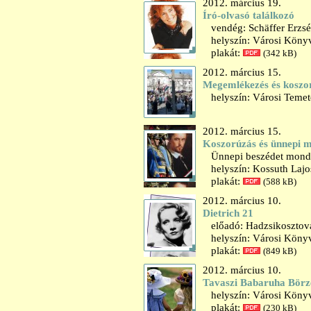
2012. március 19.
Író-olvasó találkozó
vendég: Schäffer Erzsébe
helyszín: Városi Könyv
plakát:
(342 kB)
2012. március 15.
Megemlékezés és koszo
helyszín: Városi Temet
2012. március 15.
Koszorúzás és ünnepi 
Ünnepi beszédet mond: 
helyszín: Kossuth Lajo
plakát:
(588 kB)
2012. március 10.
Dietrich 21
előadó: Hadzsikosztova
helyszín: Városi Könyv
plakát:
(849 kB)
2012. március 10.
Tavaszi Babaruha Börz
helyszín: Városi Könyv
plakát:
(230 kB)