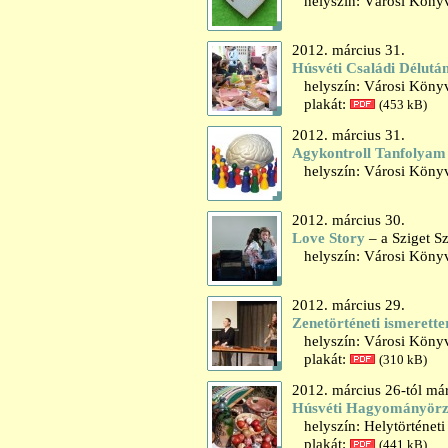
helyszín: Városi Könyvt
2012. március 31.
Húsvéti Családi Délutá
helyszín: Városi Könyv
plakát:
(453 kB)
2012. március 31.
Agykontroll Tanfolyam
helyszín: Városi Könyv
2012. március 30.
Love Story
– a Sziget S
helyszín: Városi Könyv
2012. március 29.
Zenetörténeti ismerette
helyszín: Városi Könyvt
plakát:
(310 kB)
2012. március 26-tól már
Húsvéti Hagyományör
helyszín: Helytörténet
plakát:
(441 kB)