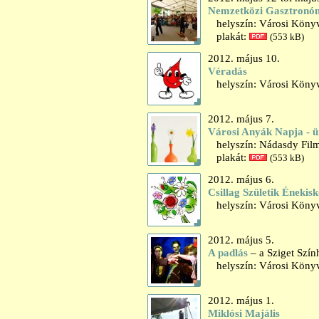
Nemzetközi Gasztronómi
helyszín: Városi Könyvt
plakát:
(553 kB)
2012. május 10.
Véradás
helyszín: Városi Könyv
2012. május 7.
Városi Anyák Napja - 
helyszín: Nádasdy Fil
plakát:
(553 kB)
2012. május 6.
Csillag Születik Éneki
helyszín: Városi Könyv
2012. május 5.
A padlás
– a Sziget Szín
helyszín: Városi Könyv
2012. május 1.
Miklósi Majális