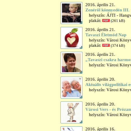
2016. április 21.
Zenéről könnyedén III. r
helyszín: ÁJTI - Hangv
plakát:
(261 kB)
2016. április 21.
Tavaszi Életmód Nap
helyszín: Városi Könyv
plakát:
(374 kB)
2016. április 21.
„Tavaszi csakra harmon
helyszín: Városi Könyv
2016. április 20.
Aktuális világpolitikai
helyszín: Városi Könyvt
2016. április 20.
Városi Vers - és Próza
helyszín: Városi Könyvt
2016. április 16.