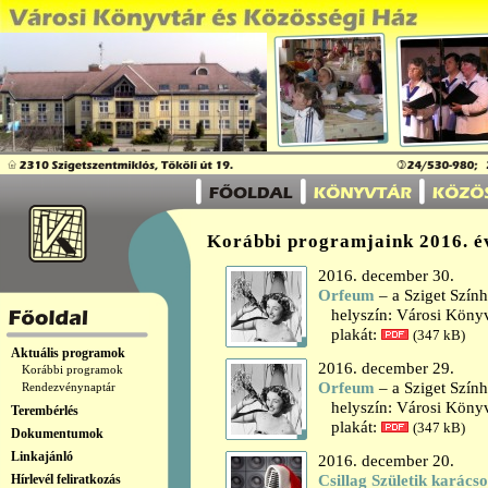
Korábbi programjaink 2016. é
2016. december 30.
Orfeum
– a Sziget Szín
helyszín: Városi Könyv
plakát:
(347 kB)
Aktuális programok
2016. december 29.
Korábbi programok
Orfeum
– a Sziget Szín
Rendezvénynaptár
helyszín: Városi Könyv
Terembérlés
plakát:
(347 kB)
Dokumentumok
Linkajánló
2016. december 20.
Hírlevél feliratkozás
Csillag Születik karács