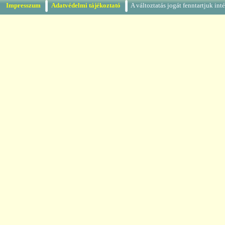
Impresszum
Adatvédelmi tájékoztató
A változtatás jogát fenntartjuk in