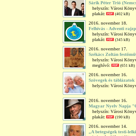
Sárik Péter Trió (Nemc
helyszín: Városi Könyv
plakát:
(402 kB)
2016. november 18.
Felhívás - Adventi rajz
helyszín: Városi Könyv
plakát:
(345 kB)
2016. november 17.
Székács Zoltán festőműv
helyszín: Városi Könyvt
meghívó:
(651 kB)
2016. november 16.
Szövegek és táblázatok 
helyszín: Városi Könyv
2016. november 16.
Magyar Nyelv Napja "
helyszín: Városi Könyv
plakát:
(190 kB)
2016. november 14.
„A betegségek testi-lel