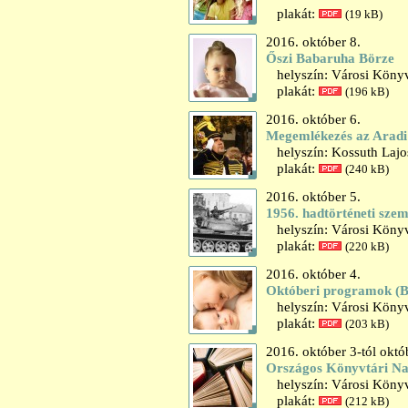
plakát:
(19 kB)
2016. október 8.
Őszi Babaruha Börze
helyszín: Városi Könyv
plakát:
(196 kB)
2016. október 6.
Megemlékezés az Aradi 
helyszín: Kossuth Lajos
plakát:
(240 kB)
2016. október 5.
1956. hadtörténeti sze
helyszín: Városi Könyv
plakát:
(220 kB)
2016. október 4.
Októberi programok (
helyszín: Városi Könyv
plakát:
(203 kB)
2016. október 3-tól októ
Országos Könyvtári N
helyszín: Városi Könyv
plakát:
(212 kB)