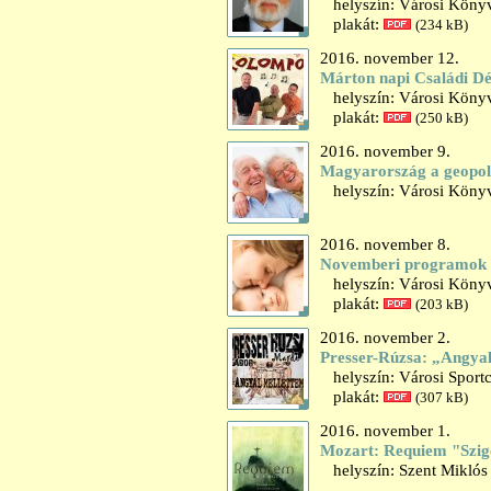
helyszín: Városi Könyv
plakát:
(234 kB)
2016. november 12.
Márton napi Családi Dé
helyszín: Városi Könyv
plakát:
(250 kB)
2016. november 9.
Magyarország a geopoli
helyszín: Városi Könyv
2016. november 8.
Novemberi programok 
helyszín: Városi Könyv
plakát:
(203 kB)
2016. november 2.
Presser-Rúzsa: „Angyal
helyszín: Városi Sport
plakát:
(307 kB)
2016. november 1.
Mozart: Requiem "Szige
helyszín: Szent Miklós