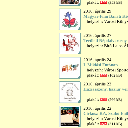
plakát:
(353 kB)
2016. április 29.
Magyar-Finn Baráti Kö
helyszín: Városi Könyv
2016. április 27.
Területi Népdalverseny
helyszín: Bíró Lajos Ál
2016. április 24.
I. Miklósi Futónap
helyszín: Városi Sport
plakát:
(102 kB)
2016. április 23.
Háziasszony, háziúr ver
plakát:
(266 kB)
2016. április 22.
Cirkusz-KA, Szabó Eni
helyszín: Városi Könyv
plakát:
(311 kB)