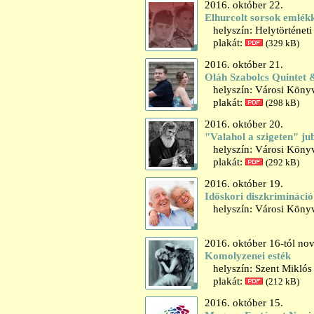
2016. október 22.
Elhurcolt sorsok emlékk
helyszín: Helytörténet
plakát:
(329 kB)
2016. október 21.
Oláh Szabolcs Quintet
helyszín: Városi Könyv
plakát:
(298 kB)
2016. október 20.
"Valahol a szigeten" jub
helyszín: Városi Könyvt
plakát:
(292 kB)
2016. október 19.
Időskori diszkrimináció
helyszín: Városi Könyv
2016. október 16-tól no
Komolyzenei esték
helyszín: Szent Miklós
plakát:
(212 kB)
2016. október 15.