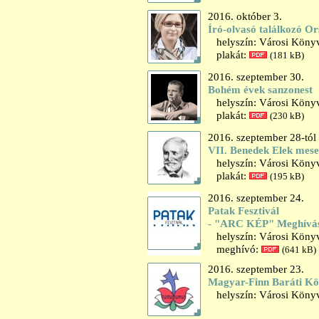
2016. október 3.
Író-olvasó találkozó O
helyszín: Városi Könyv
plakát:
(181 kB)
2016. szeptember 30.
Bohém évek sanzonest
helyszín: Városi Könyv
plakát:
(230 kB)
2016. szeptember 28-tól
VII. Benedek Elek mes
helyszín: Városi Könyv
plakát:
(195 kB)
2016. szeptember 24.
Patak Fesztivál
- "ARC KÉP" Meghívás
helyszín: Városi Könyvt
meghívó:
(641 kB)
2016. szeptember 23.
Magyar-Finn Baráti Kö
helyszín: Városi Könyv