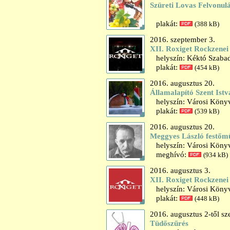
Szüreti Lovas Felvonul
plakát:
(388 kB)
2016. szeptember 3.
XII. Roxiget Rockzenei 
helyszín: Kéktó Szaba
plakát:
(454 kB)
2016. augusztus 20.
Államalapító Szent Istv
helyszín: Városi Könyvt
plakát:
(539 kB)
2016. augusztus 20.
Meggyes László festőmű
helyszín: Városi Könyvt
meghívó:
(934 kB)
2016. augusztus 3.
XII. Roxiget Rockzenei 
helyszín: Városi Könyv
plakát:
(448 kB)
2016. augusztus 2-től sz
Tüdőszűrés