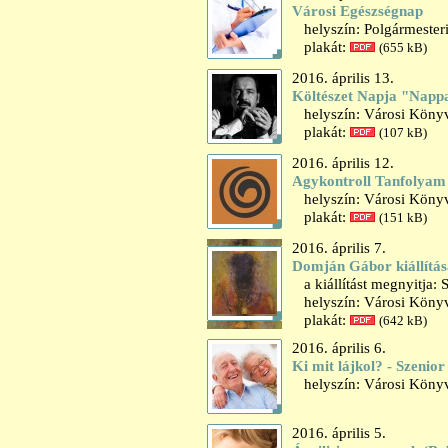
Városi Egészségnap
helyszín: Polgármesteri 
plakát:
(655 kB)
2016. április 13.
Költészet Napja "Nappa
helyszín: Városi Könyv
plakát:
(107 kB)
2016. április 12.
Agykontroll Tanfolyam 
helyszín: Városi Könyv
plakát:
(151 kB)
2016. április 7.
Domján Gábor kiállítás
a kiállítást megnyitja:
helyszín: Városi Könyvt
plakát:
(642 kB)
2016. április 6.
Ki mit lájkol? - Szenio
helyszín: Városi Könyv
2016. április 5.