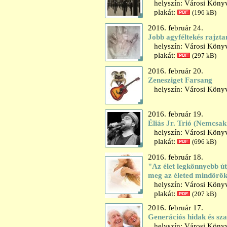
helyszín: Városi Könyv
plakát:
(196 kB)
2016. február 24.
Jobb agyféltekés rajzt
helyszín: Városi Könyv
plakát:
(297 kB)
2016. február 20.
Zenesziget Farsang
helyszín: Városi Könyv
2016. február 19.
Éliás Jr. Trió (Nemcsak
helyszín: Városi Könyv
plakát:
(696 kB)
2016. február 18.
"Az élet legkönnyebb útj
meg az életed mindörök
helyszín: Városi Könyv
plakát:
(207 kB)
2016. február 17.
Generációs hidak és sz
helyszín: Városi Könyv