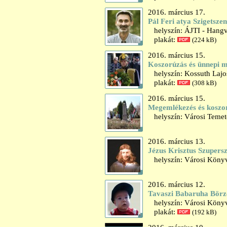
2016. március 17.
Pál Feri atya Szigetsze
helyszín: ÁJTI - Hangv
plakát:
(224 kB)
2016. március 15.
Koszorúzás és ünnepi 
helyszín: Kossuth Lajo
plakát:
(308 kB)
2016. március 15.
Megemlékezés és koszor
helyszín: Városi Temet
2016. március 13.
Jézus Krisztus Szupers
helyszín: Városi Könyv
2016. március 12.
Tavaszi Babaruha Börz
helyszín: Városi Könyv
plakát:
(192 kB)