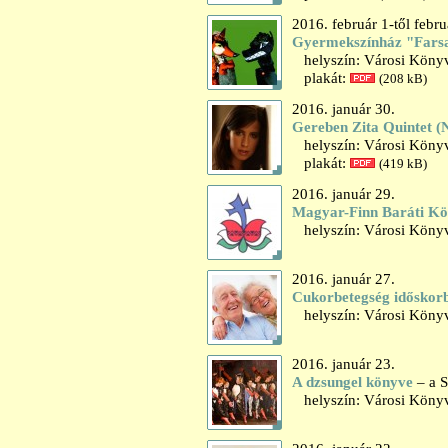
2016. február 1-től febru
Gyermekszínház "Farsa
helyszín: Városi Könyvt
plakát:
(208 kB)
2016. január 30.
Gereben Zita Quintet 
helyszín: Városi Könyv
plakát:
(419 kB)
2016. január 29.
Magyar-Finn Baráti Kö
helyszín: Városi Könyv
2016. január 27.
Cukorbetegség időskorba
helyszín: Városi Könyv
2016. január 23.
A dzsungel könyve
– a S
helyszín: Városi Könyv