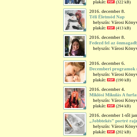
plakát:
(322 kB)
2016. december 8.
Téli Életmód Nap
helyszín: Városi Könyv
plakát:
(413 kB)
2016. december 8.
Fedezd fel az önmagadba
helyszín: Városi Könyv
2016. december 6.
Decemberi programok 
helyszín: Városi Könyv
plakát:
(190 kB)
2016. december 4.
Miklósi Mikulás A furf
helyszín: Városi Könyv
plakát:
(294 kB)
2016. december 1-től jan
„Jobbtekés” portré rajz
helyszín: Városi Könyvt
plakát:
(202 kB)