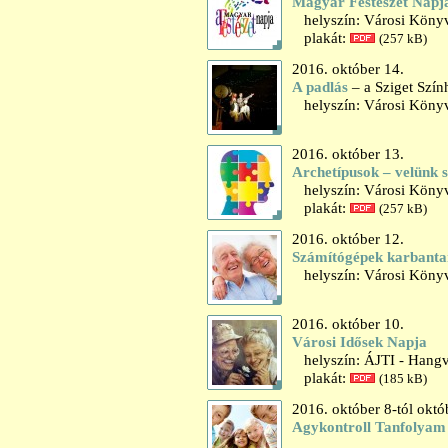
Magyar Festészet Napja
helyszín: Városi Könyv
plakát:
(257 kB)
2016. október 14.
A padlás
– a Sziget Szín
helyszín: Városi Könyv
2016. október 13.
Archetípusok – velünk s
helyszín: Városi Könyv
plakát:
(257 kB)
2016. október 12.
Számítógépek karbantar
helyszín: Városi Könyv
2016. október 10.
Városi Idősek Napja
helyszín: ÁJTI - Hangv
plakát:
(185 kB)
2016. október 8-tól októ
Agykontroll Tanfolyam