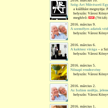
2016. március 10.
Szög-Art Művészeti Egye
a kiállítást megnyitja: 
helyszín: Városi Könyvt
meghívó:
(794 kB)
2016. március 9.
A személyes adatok véd
helyszín: Városi Könyv
2016. március 6.
A kaktusz virága
– a Sz
helyszín: Városi Könyv
2016. március 5.
Nőnapi rendezvény
helyszín: Városi Könyv
2016. március 2.
Az Iszlám múltja, jelen
helyszín: Városi Könyv
2016. március 1.