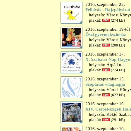
2016. szeptember 22.
Felhívás - Rajzpályázat
helyszín: Városi Könyv
plakát:
(274 kB)
2016. szeptember 19-től
Őszi gyermekszínház
helyszín: Városi Könyvt
plakát:
(209 kB)
2016. szeptember 17.
X. Szabacsi Nap Hagy
helyszín: Árpád utca
plakát:
(774 kB)
2016. szeptember 15.
Szoptatás világnapja
helyszín: Városi Könyv
plakát:
(622 kB)
2016. szeptember 10.
XIV. Csepel-szigeti Halá
helyszín: Kéktó Szaba
plakát:
(291 kB)
2016. szeptember 10.