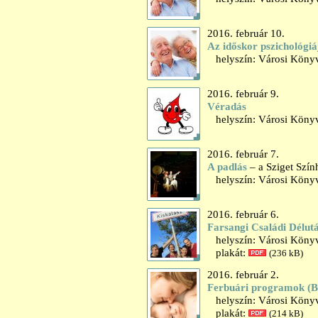
2016. február 10.
Az időskor pszichológi
helyszín: Városi Könyv
2016. február 9.
Véradás
helyszín: Városi Könyv
2016. február 7.
A padlás
– a Sziget Szín
helyszín: Városi Könyv
2016. február 6.
Farsangi Családi Délut
helyszín: Városi Könyv
plakát:
(236 kB)
2016. február 2.
Ferbuári programok (
helyszín: Városi Könyv
plakát:
(214 kB)