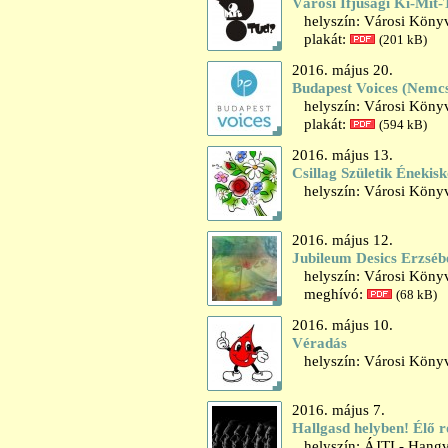
Városi Ifjúsági Ki-Mit
helyszín: Városi Könyvt
plakát:
(201 kB)
2016. május 20.
Budapest Voices (Nemc
helyszín: Városi Könyv
plakát:
(594 kB)
2016. május 13.
Csillag Születik Éneki
helyszín: Városi Könyv
2016. május 12.
Jubileum Desics Erzsébe
helyszín: Városi Könyvt
meghívó:
(68 kB)
2016. május 10.
Véradás
helyszín: Városi Könyv
2016. május 7.
Hallgasd helyben! Élő r
helyszín: ÁJTI - Hangv