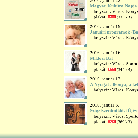
2016. január 22.
Magyar Kultúra Napja
helyszín: Városi Könyv
plakát:
(333 kB)
2016. január 19.
Januári programok (B
helyszín: Városi Könyv
2016. január 16.
Miklósi Bál
helyszín: Városi Sport
plakát:
(344 kB)
2016. január 13.
A Nyugat alkonya, a kel
helyszín: Városi Könyv
2016. január 3.
Szigetszentmiklósi Újév
helyszín: Városi Sport
plakát:
(369 kB)