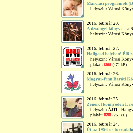
Márciusi programok (
helyszín: Városi Könyv
2016. február 28.
A dzsungel könyve
– a S
helyszín: Városi Könyv
2016. február 27.
Hallgasd helyben! Élő r
helyszín: Városi Könyv
plakát:
(471 kB)
2016. február 26.
Magyar-Finn Baráti Kö
helyszín: Városi Könyv
2016. február 25.
Zenéről könnyedén I. ré
helyszín: ÁJTI - Hangv
plakát:
(261 kB)
2016. február 24.
Út az 1956-os forradalo