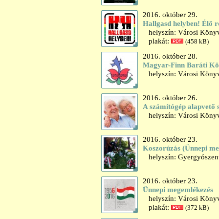
2016. október 29.
Hallgasd helyben! Élő r
helyszín: Városi Könyv
plakát:
(458 kB)
2016. október 28.
Magyar-Finn Baráti Kör
helyszín: Városi Könyv
2016. október 26.
A számítógép alapvető 
helyszín: Városi Könyv
2016. október 23.
Koszorúzás (Ünnepi me
helyszín: Gyergyószent
2016. október 23.
Ünnepi megemlékezés
helyszín: Városi Könyvt
plakát:
(372 kB)