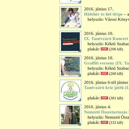
2016. június 17.
Hófehér és hét törpe
– a
helyszín: Városi Könyvt
2016. június 10.
IX. Tanévzáró Koncert
helyszín: Kéktó Szaba
plakát:
(206 kB)
2016. június 10.
Graffiti verseny (IX. 
helyszín: Kéktó Szaba
plakát:
(260 kB)
2016. június 6-tól június
Tanévzáró kvíz játék (
plakát:
(381 kB)
2016. június 4.
Nemzeti Összetartozás
helyszín: Nemzeti Össze
plakát:
(332 kB)