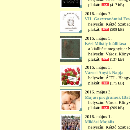
plakát:
(417 kB)
2016. május 7.
VII. Gasztronómiai Fes
helyszín: Kéktó Szaba
plakát:
(508 kB)
2016. május 5.
Kéri Mihály kiállítása
a kiállítást megnyitja:
helyszín: Városi Könyvt
plakát:
(137 kB)
2016. május 3.
Városi Anyák Napja
helyszín: ÁJTI - Hangv
plakát:
(175 kB)
2016. május 3.
Májusi programok (Ba
helyszín: Városi Könyv
plakát:
(209 kB)
2016. május 1.
Miklósi Majális
helyszín: Kéktó Szaba