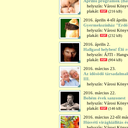
Áprilisi programok (B
helyszín: Városi Könyv
plakát:
(216 kB)
2016. április 4-től április
Gyermekszínház "Erdő
helyszín: Városi Könyvt
plakát:
(232 kB)
2016. április 2.
Hallgasd helyben! Élő r
helyszín: ÁJTI - Hangv
plakát:
(904 kB)
2016. március 23.
Az idősödő társadalma
III.
helyszín: Városi Könyv
2016. március 22.
Bohém évek sanzonest
helyszín: Városi Könyv
plakát:
(146 kB)
2016. március 22-től már
Húsvéti virágkiállítás 
helyszín: Városi Könyv