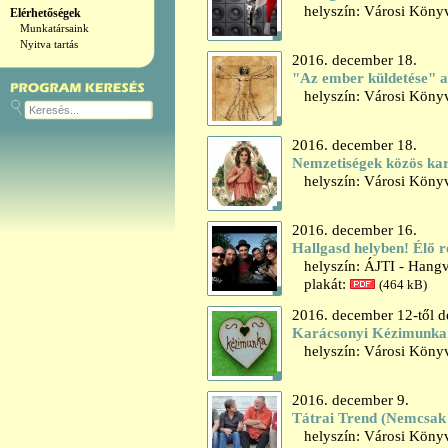
helyszín: Városi Könyv
Elérhetőségek
Munkatársaink
Nyitva tartás
2016. december 18.
"Az ember küldetése" a
helyszín: Városi Könyvt
2016. december 18.
Nemzetiségek közös ka
helyszín: Városi Könyv
2016. december 16.
Hallgasd helyben! Élő r
helyszín: ÁJTI - Hangv
plakát:
(464 kB)
2016. december 12-től d
Karácsonyi Kézimunka k
helyszín: Városi Könyvt
2016. december 9.
Tátrai Trend (Nemcsak
helyszín: Városi Könyv