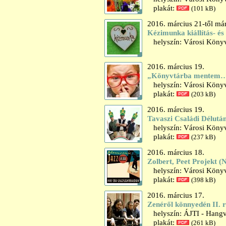
plakát:
(101 kB)
2016. március 21-től már
Kézimunka kiállítás- és
helyszín: Városi Könyvt
2016. március 19.
„Könyvtárba mentem…
helyszín: Városi Könyvt
plakát:
(203 kB)
2016. március 19.
Tavaszi Családi Délutá
helyszín: Városi Könyv
plakát:
(237 kB)
2016. március 18.
Zolbert, Peet Projekt 
helyszín: Városi Könyv
plakát:
(398 kB)
2016. március 17.
Zenéről könnyedén II. r
helyszín: ÁJTI - Hangv
plakát:
(261 kB)