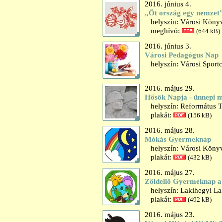
2016. június 4.
„Öt ország egy nemzet”
helyszín: Városi Könyvt
meghívó:
(644 kB)
2016. június 3.
Városi Pedagógus Nap
helyszín: Városi Sport
2016. május 29.
Hősök Napja - ünnepi 
helyszín: Református T
plakát:
(156 kB)
2016. május 28.
Mókás Gyermeknap
helyszín: Városi Könyv
plakát:
(432 kB)
2016. május 27.
Zöldellő Gyermeknap a
helyszín: Lakihegyi L
plakát:
(492 kB)
2016. május 23.