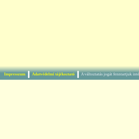
Impresszum
Adatvédelmi tájékoztató
A változtatás jogát fenntartjuk in