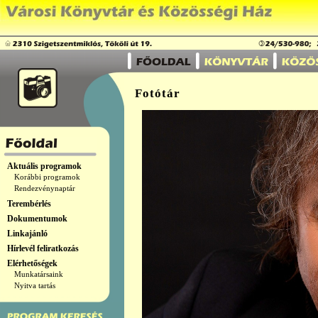
Fotótár
Aktuális programok
Korábbi programok
Rendezvénynaptár
Terembérlés
Dokumentumok
Linkajánló
Hírlevél feliratkozás
Elérhetőségek
Munkatársaink
Nyitva tartás