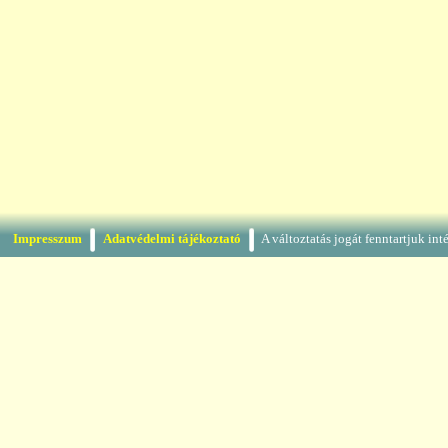
Impresszum
Adatvédelmi tájékoztató
A változtatás jogát fenntartjuk in