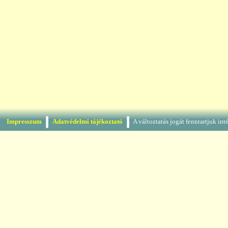
Impresszum
Adatvédelmi tájékoztató
A változtatás jogát fenntartjuk in